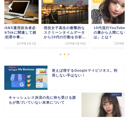
類
未分類
未分類
業のSNS運用担当者必
現役女子高生の衝撃的な
10代流行YouTuber
TikTokに関連して頻
スクリーンタイムデータ
の裏から人間になる
る犯罪や事...
から10代の行動を分析...
は」とは？
2019年3月1日
2019年1月14日
2019年1
使えば得するGoogleマイビジネス。利
用しない手はない！
キャッシュレス決済の先に待ち受ける誰
もが気づいていない未来について