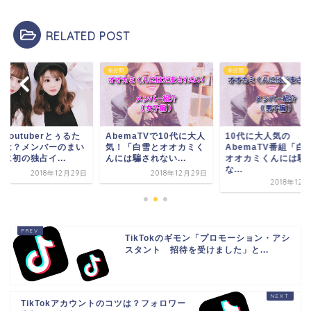
RELATED POST
類
未分類
未分類
Youtuberとぅるた
AbemaTVで10代に大人
10代に大人気の
とは？メンバーのまい
気！「白雪とオオカミく
AbemaTV番組「白
に初の独占イ...
んには騙されない...
オオカミくんには騙
な...
2018年12月29日
2018年12月29日
2018年12
TikTokのギモン「プロモーション・アシ
スタント 招待を受けました」と...
TikTokアカウントのコツは？フォロワー