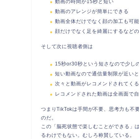
動画の時間が15秒と短い
動画のアレンジが簡単にできる
動画全体だけでなく顔の加工も可
顔だけでなく足を綺麗にするなど
そして次に視聴者側は
15秒or30秒という短さなので少
短い動画なので通信量制限が近い
次々と動画がレコメンドされてく
レコメンドされた動画は全画面で
つまりTikTokは手間が不要、思考力も
のだ。
この「脳死状態で楽しむことができる」は決
るわけでもない。むしろ称賛している。