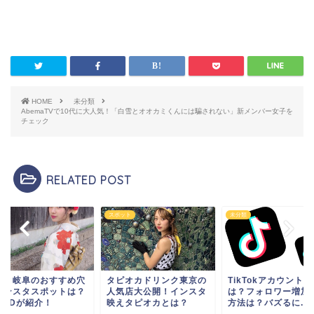
HOME
未分類
AbemaTVで10代に大人気！「白雪とオオカミくんには騙されない」新メンバー女子を
チェック
RELATED POST
類
スポット
未分類
知と岐阜のおすすめ穴
タピオカドリンク東京の
TikTokアカウント
インスタスポットは？
人気店大公開！インスタ
は？フォロワー増加
女JDが紹介！
映えタピオカとは？
方法は？バズるに...