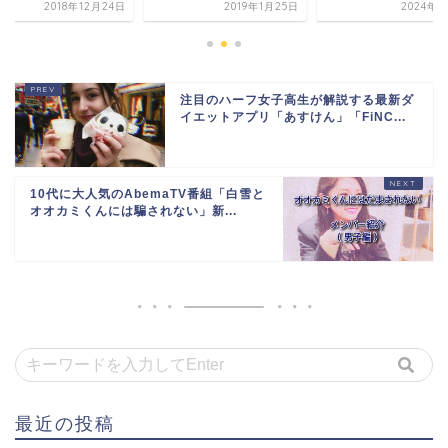
2018年12月24日
2019年1月25日
2024年6
注目のハーフ女子高生が解説する最新ダ
イエットアプリ「あすけん」「FiNC...
10代に大人気のAbemaTV番組「白雪と
オオカミくんには騙されない」新...
最近の投稿