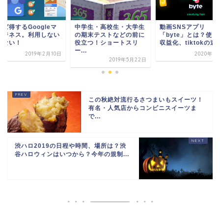
ば得するGoogleマ
中学生・高校生・大学生
動画SNSアプリ
ビジネス。利用しない
の期末テストなどの前に
「byte」とは？使い
はない！
役立つ！ショートスリ
収益化、tiktokの違..
ー...
2019年2月10日
2020年5
2019年5月22日
この秋絶対流行るさつまいもスイーツ！
有名・人気店からコンビニスイーツま
で...
渋ハロ2019の日程や時間、場所は？渋
谷ハロウィンはいつから？今年の規制...