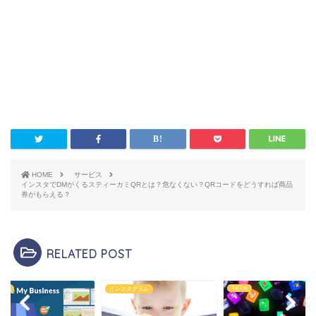
HOME
サービス
インスタでDMがくるスティーカミQRとは？危なくない？QRコードをどうすれば商品
券がもらえる？
RELATED POST
TikTok
ビス
インスタグラム