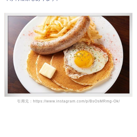
引用元：https://www.instagram.com/p/BsOsMRmg-Ok/