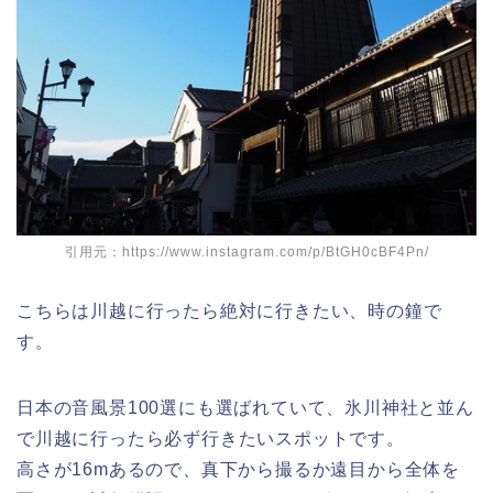
引用元：https://www.instagram.com/p/BtGH0cBF4Pn/
こちらは川越に行ったら絶対に行きたい、時の鐘で
す。
日本の音風景100選にも選ばれていて、氷川神社と並ん
で川越に行ったら必ず行きたいスポットです。
高さが16mあるので、真下から撮るか遠目から全体を