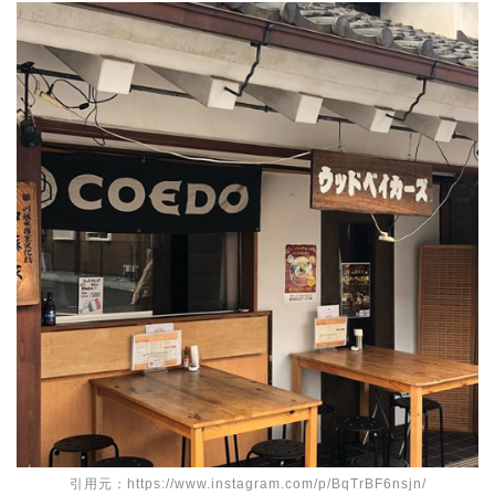
引用元：https://www.instagram.com/p/BqTrBF6nsjn/