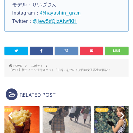
モデル：りいざさん
Instagram：
@hayashin_gram
Twitter：
@jew5tfQlzAiwfKH
HOME
スポット
【Vol.1】新ティーン流行スポット「川越」をブレイク目前女子高生が解説！
RELATED POST
ット
スポット
インスタグラム