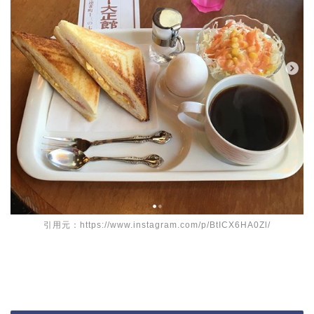
引用元：https://www.instagram.com/p/BtICX6HA0Zl/