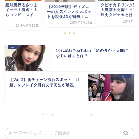
タピオカドリンク東京の
この秋絶対流行るさ
2019年版】ディズニ
人気店大公開！インスタ
いもスイーツ！有名
の人気インスタスポッ
映えタピオカとは？
気店からコンビニス
現役JDが解説！...
ー...
2019年1月25日
2019年1月31日
2019年9
10代流行YouTuber「足の裏から人間に
なるには」とは？
【Vol.2】新ティーン流行スポット「川
越」をブレイク目前女子高生が解説...