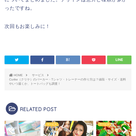
ったですね。
次回もお楽しみに！
HOME
サービス
Curike（クリケ）のパーカー・Tシャツ・トレーナーの作り方は？値段・サイズ・送料
やいつ届くか、トートバッグも調査！
RELATED POST
ビス
サービス
アプリ