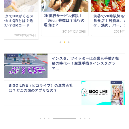
K流行サービス解説！
渋谷で20時以降も営業の
インスタでDMがく
Suu」特徴は？流行の
飲食店！居酒屋、カラオ
ティーカミQRとは
由は？
ケ、焼肉、バー、ラー...
なくない？QRコー
を...
2018年12月20日
2021年1月20日
2019年9
インスタ、ツイッターは企業も手描き投
稿の時代へ！厳選手描きインスタグラ
マ...
BIGO LIVE（ビゴライブ）の運営会社
は？どこの国のアプリなの？