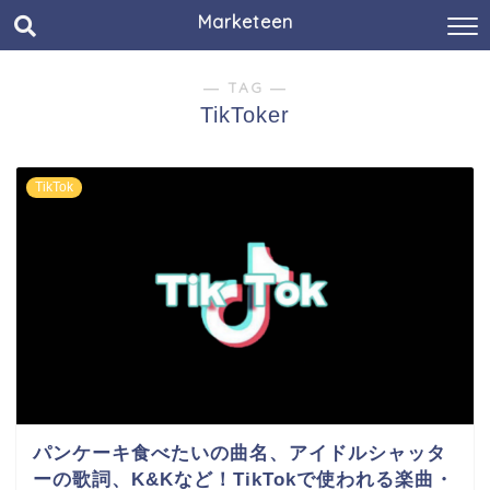
Marketeen
― TAG ―
TikToker
TikTok
パンケーキ食べたいの曲名、アイドルシャッタ
ーの歌詞、K&Kなど！TikTokで使われる楽曲・